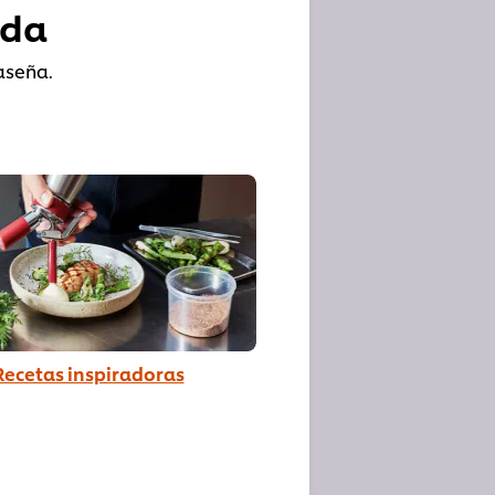
ada
aseña.
Recetas inspiradoras