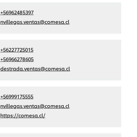
+56962485397
nvillegas.ventas@comesa.cl
+56227725015
+56966278605
destrada.ventas@comesa.cl
+56999175555
nvillegas.ventas@comesa.cl
https://comesa.cl/