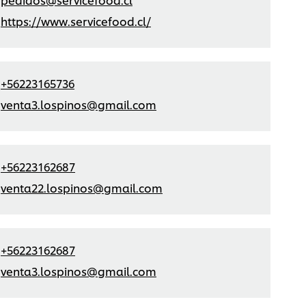
https://www.servicefood.cl/
+56223165736
venta3.lospinos@gmail.com
+56223162687
venta22.lospinos@gmail.com
+56223162687
venta3.lospinos@gmail.com