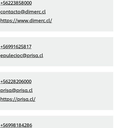
+56223858000
contacto@dimerc.cl
https://www.dimerc.cl/
+56991625817
epulecioc@prisa.cl
+56228206000
prisa@prisa.cl
https://prisa.cl/
+56998184286