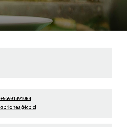
+56991391084
abriones@icb.cl