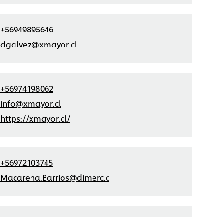
+56949895646
dgalvez@xmayor.cl
+56974198062
info@xmayor.cl
https://xmayor.cl/
+56972103745
Macarena.Barrios@dimerc.c