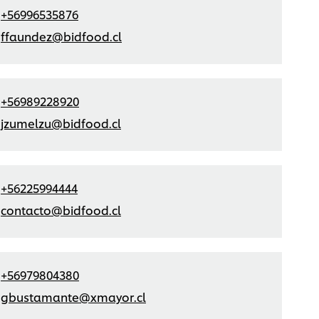
+56996535876
ffaundez@bidfood.cl
+56989228920
jzumelzu@bidfood.cl
+56225994444
contacto@bidfood.cl
+56979804380
gbustamante@xmayor.cl