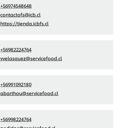
+56974548648
contactofs@icb.cl
https://tienda.icbfs.cl
+56982224764
yvelasquez@servicefood.cl
+56991092180
abarthou@servicefood.cl
+56998224764
pedidos@servicefood.cl