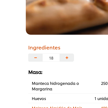
Ingredientes
−
+
Masa:
Manteca hidrogenada o
250
Margarina
Huevos
1 unid
Maizena Almidón de Maíz
400