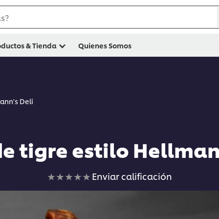
as?
oductos & Tienda
Quienes Somos
mann's Deli
e tigre estilo Hellman
No
Enviar calificación
se
han
enviado