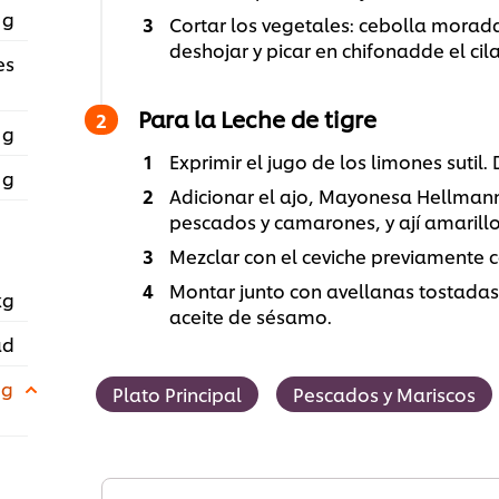
 g
Cortar los vegetales: cebolla morad
deshojar y picar en chifonadde el cil
es
Para la Leche de tigre
 g
Exprimir el jugo de los limones sutil.
 g
Adicionar el ajo, Mayonesa Hellmann
pescados y camarones, y ají amarillo
Mezclar con el ceviche previamente c
Montar junto con avellanas tostadas
kg
aceite de sésamo.
ad
 g
Plato Principal
Pescados y Mariscos