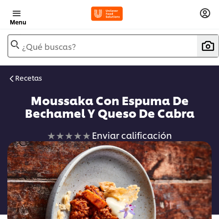
Menu
¿Qué buscas?
Recetas
Moussaka Con Espuma De
Bechamel Y Queso De Cabra
No
Enviar calificación
se
han
enviado
calificaciones
para
este