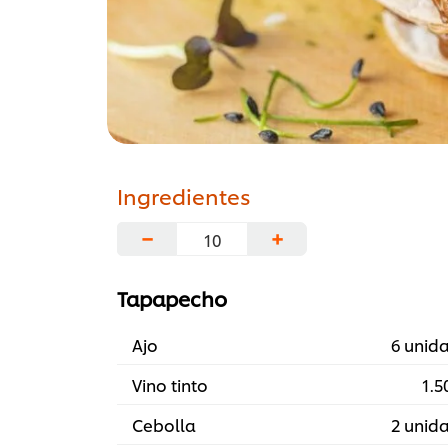
Ingredientes
−
+
Tapapecho
Ajo
6 unid
Vino tinto
1.50
Cebolla
2 unid