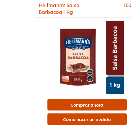
Hellmann's Salsa
100
Barbacoa 1 kg
Comprar ahora
Cómo hacer un pedido