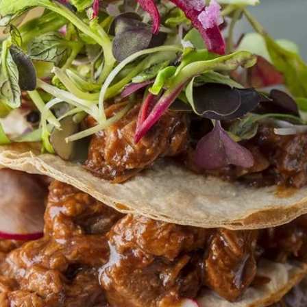
calificaciones
para
este
recipe