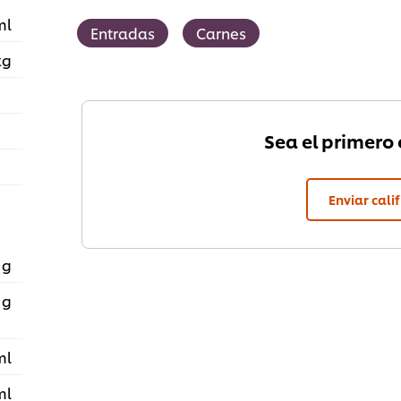
ml
Entradas
Carnes
kg
Sea el primero e
Enviar cali
 g
 g
ml
ml