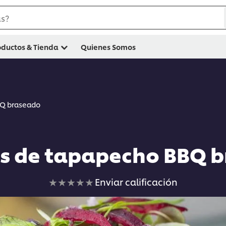
as?
oductos & Tienda
Quienes Somos
BQ braseado
as de tapapecho BBQ 
No
Enviar calificación
se
han
enviado