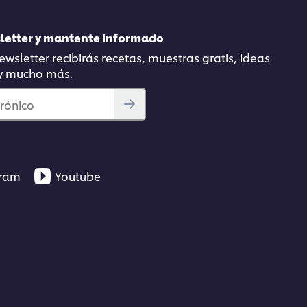
01:16:19
sletter y mantente informado
wsletter recibirás recetas, muestras gratis, ideas
 y mucho más.
trónico
gram
Youtube