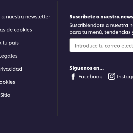
 a nuestra newsletter
Suscríbete a nuestra new
Suscribiéndote a nuestra ne
ias de cookies
para tu menú, tendencias
 tu país
del webinar en pdf
Introduce tu correo elec
Legales
ación
Síguenos en...
privacidad
Facebook
Insta
cookies
Sitio
Artículos Relacionados