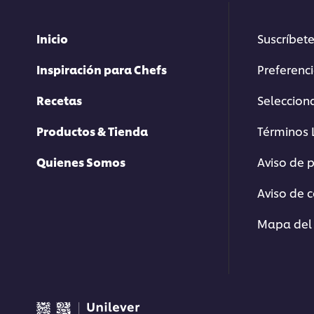
Tips para mejorar tus redes sociales
Inicio
Suscríbete
Inspiración para Chefs
Preferenc
Recetas
Selecciona
Presentación 
Productos & Tienda
Términos 
Descarga la present
Quienes Somos
Aviso de 
Aviso de 
Mapa del 