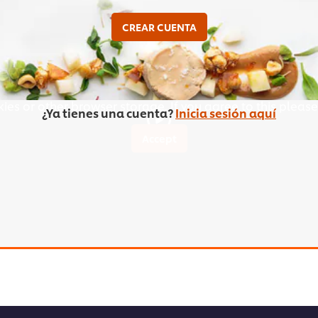
CREAR CUENTA
ies or other browser storage. If you agree to this please
¿Ya tienes una cuenta?
Inicia sesión aquí
Accept