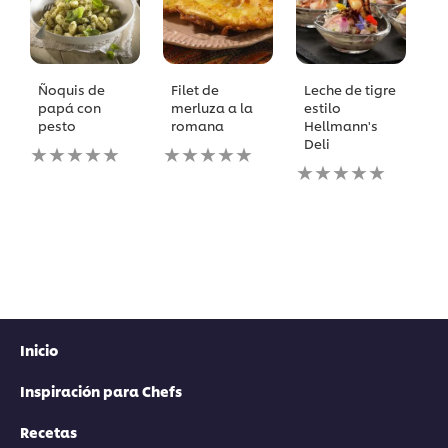
Ñoquis de
Filet de
Leche de tigre
papá con
merluza a la
estilo
pesto
romana
Hellmann's
Deli
No
No
se
se
No
han
han
se
enviado
enviado
han
calificaciones
calificaciones
enviado
para
para
calificaciones
este
este
para
recipe
recipe
este
recipe
Inicio
Inspiración para Chefs
Recetas