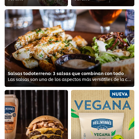
Salsas todoterreno: 3 salsas que combinan con todo
Las salsas son uno de los aspectos más versátiles de la cocina. Gracias a ellas, es posible alterar platos enteros sin variar l...