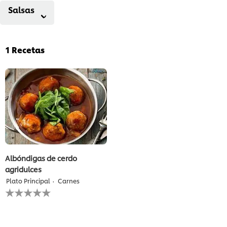
Salsas
1
Recetas
Albóndigas de cerdo
agridulces
Plato Principal
Carnes
No
se
han
enviado
calificaciones